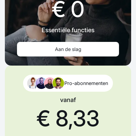
€ 0
Essentiële functies
Aan de slag
Pro-abonnementen
vanaf
€ 8,33