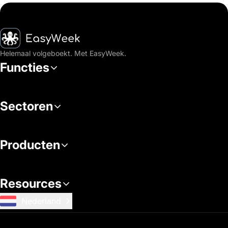
Startpagina
Helemaal volgeboekt. Met EasyWeek.
Functies
Sectoren
Producten
Resources
Nederland