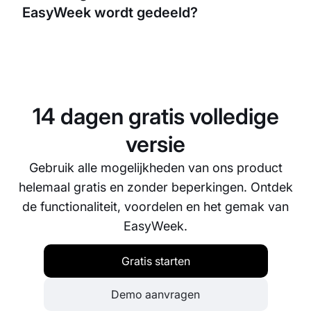
EasyWeek wordt gedeeld?
of items kunnen reserveren, wat het voor hen
makkelijker maakt en jouw bedrijfsvoering
efficiënter.
We nemen databeveiliging bij EasyWeek zeer
serieus. Alle informatie die via ons platform wordt
gedeeld, wordt versleuteld en opgeslagen op
beveiligde servers. We voldoen ook aan alle
14 dagen gratis volledige
relevante wet- en regelgeving rondom
gegevensbescherming om jouw bedrijf en de
versie
gegevens van je klanten te beschermen.
Gebruik alle mogelijkheden van ons product
helemaal gratis en zonder beperkingen. Ontdek
de functionaliteit, voordelen en het gemak van
EasyWeek.
Gratis starten
Demo aanvragen