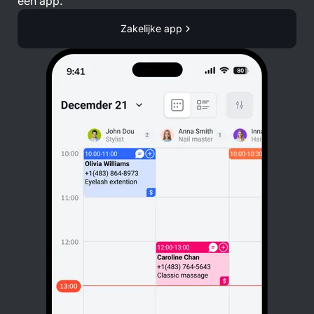
één app.
Zakelijke app