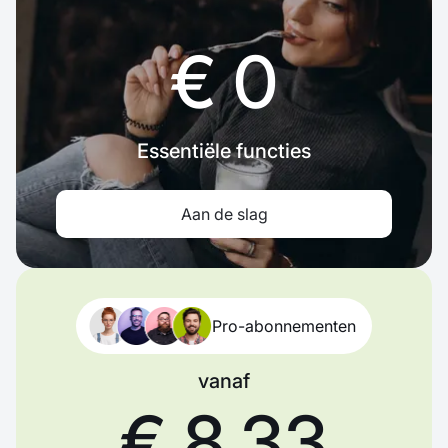
€ 0
Essentiële functies
Aan de slag
Pro-abonnementen
vanaf
€ 8,33