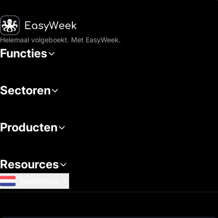
en reserveringen te ontvangen.
Startpagina
Helemaal volgeboekt. Met EasyWeek.
Functies
Sectoren
Producten
Resources
Nederland