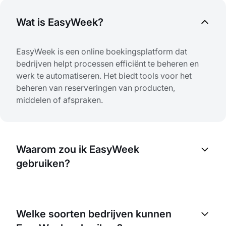
Wat is EasyWeek?
EasyWeek is een online boekingsplatform dat
bedrijven helpt processen efficiënt te beheren en
werk te automatiseren. Het biedt tools voor het
beheren van reserveringen van producten,
middelen of afspraken.
Waarom zou ik EasyWeek
gebruiken?
EasyWeek helpt het boekingsproces te
optimaliseren, handmatig werk te verminderen en
Welke soorten bedrijven kunnen
de efficiëntie te verhogen. Zo beheer je resources