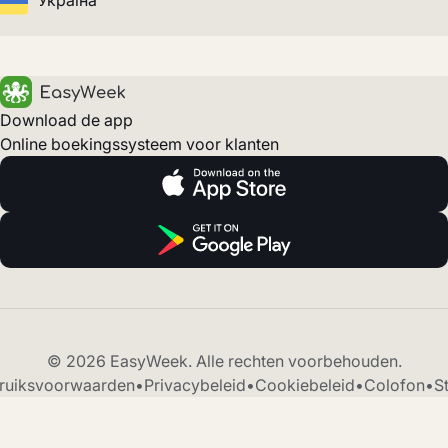
Україна
Download de app
Online boekingssysteem voor klanten
© 2026 EasyWeek. Alle rechten voorbehouden.
ruiksvoorwaarden
•
Privacybeleid
•
Cookiebeleid
•
Colofon
•
S