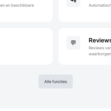
📲
ken en beschikbare
Automatisc
Review
💬
Reviews van
waarborge
Alle functies