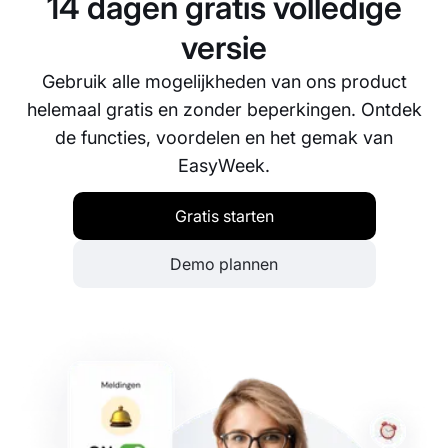
14 dagen gratis volledige
helpt je bedrijf efficiënter te werken.
versie
Gebruik alle mogelijkheden van ons product
helemaal gratis en zonder beperkingen. Ontdek
de functies, voordelen en het gemak van
EasyWeek.
Gratis starten
Demo plannen