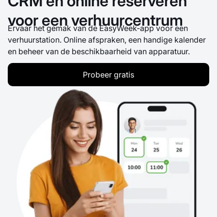
CRM en online reserveren
voor een verhuurcentrum
Ervaar het gemak van de EasyWeek-app voor een
verhuurstation. Online afspraken, een handige kalender
en beheer van de beschikbaarheid van apparatuur.
Probeer gratis