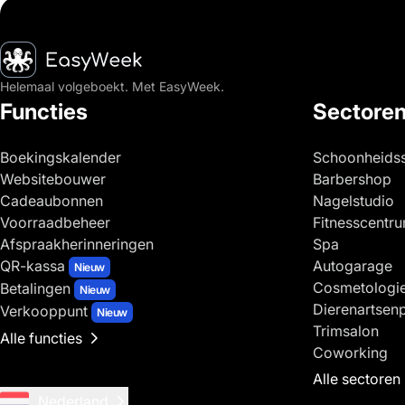
Startpagina
Helemaal volgeboekt. Met EasyWeek.
Functies
Sectore
Boekingskalender
Schoonheids
Websitebouwer
Barbershop
Cadeaubonnen
Nagelstudio
Voorraadbeheer
Fitnesscentr
Afspraakherinneringen
Spa
QR-kassa
Autogarage
Nieuw
Cosmetologi
Betalingen
Nieuw
Dierenartsenp
Verkooppunt
Nieuw
Trimsalon
Alle functies
Coworking
Alle sectoren
Nederland