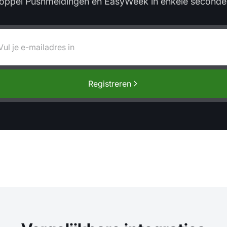
oppel Pushmeldingen en EasyWeek in enkele seconde
Registreren