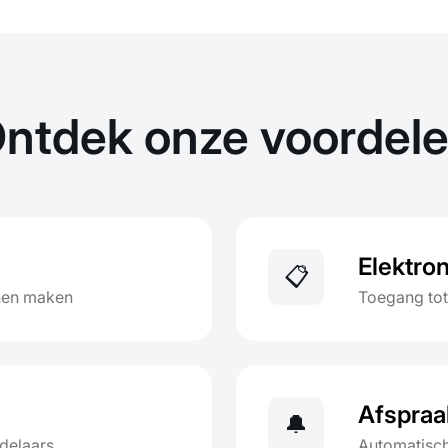
ntdek onze voordel
Elektro
📋
nnen maken
Toegang tot
Afspraa
🔔
delaars
Automatisch