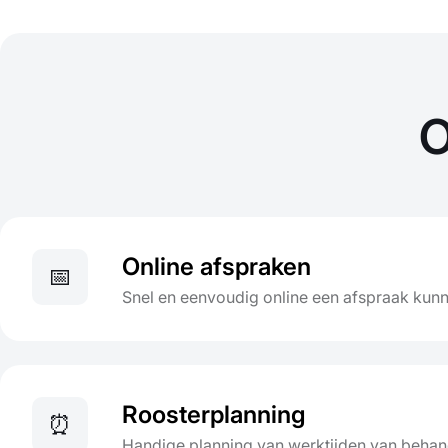
O
Online afspraken
📅
Snel en eenvoudig online een afspraak ku
Roosterplanning
⏰
Handige planning van werktijden van behan