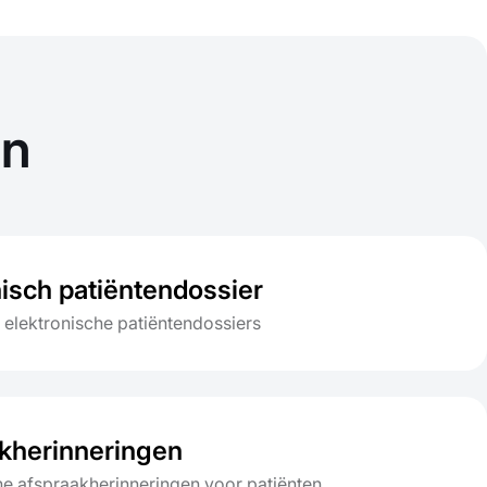
en
nisch patiëntendossier
 elektronische patiëntendossiers
kherinneringen
e afspraakherinneringen voor patiënten