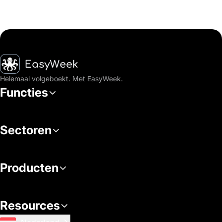
Startpagina
Helemaal volgeboekt. Met EasyWeek.
Functies
Sectoren
Producten
Resources