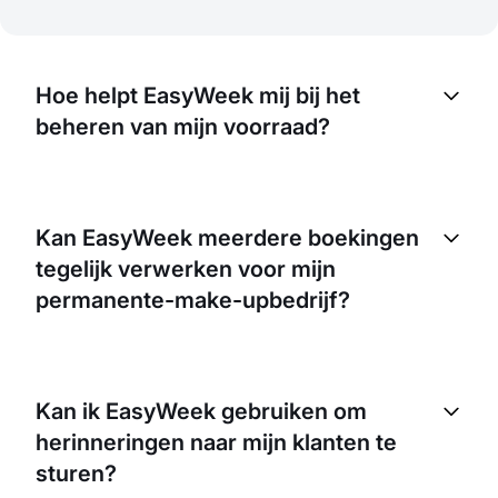
Hoe helpt EasyWeek mij bij het
beheren van mijn voorraad?
EasyWeek heeft een ingebouwd
voorraadbeheersysteem. Daarmee kun je het
Kan EasyWeek meerdere boekingen
verbruik van producten en materialen volgen en
tegelijk verwerken voor mijn
voorspellen wanneer je opnieuw moet bestellen.
Het helpt je ook trends in productgebruik te
permanente-make-upbedrijf?
herkennen, zodat je je inkoop daarop kunt
afstemmen.
Ja, EasyWeek kan meerdere boekingen tegelijk
verwerken. Dit is vooral handig voor een bedrijf
Kan ik EasyWeek gebruiken om
zoals dat van jou, waar meerdere klanten
herinneringen naar mijn klanten te
verschillende diensten op hetzelfde moment
kunnen boeken.
sturen?