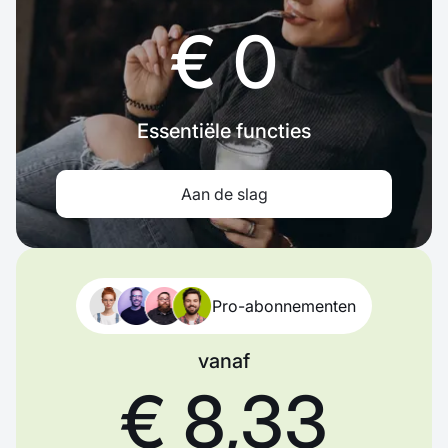
€ 0
Essentiële functies
Aan de slag
Pro-abonnementen
vanaf
€ 8,33