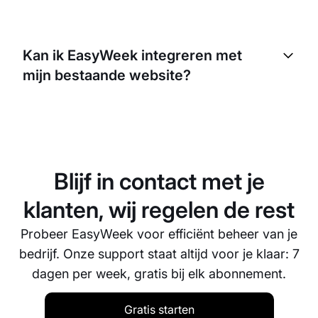
Ja, met EasyWeek kun je geautomatiseerde
herinneringen naar je klanten sturen. Dit kan helpen
Kan ik EasyWeek integreren met
om no-shows en last-minute annuleringen te
mijn bestaande website?
verminderen. Je kunt deze herinneringen instellen
op basis van de behoeften van je bedrijf.
Ja, EasyWeek is eenvoudig te integreren met je
bestaande website. Zo kunnen klanten direct via je
website een afspraak maken, wat het
boekingsproces nog makkelijker maakt.
Blijf in contact met je
klanten, wij regelen de rest
Probeer EasyWeek voor efficiënt beheer van je
bedrijf. Onze support staat altijd voor je klaar: 7
dagen per week, gratis bij elk abonnement.
Gratis starten