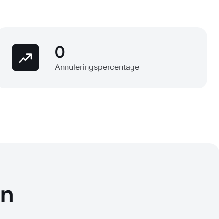
0
Annuleringspercentage
en