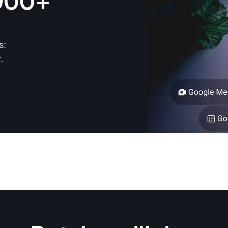
000+
s:
.