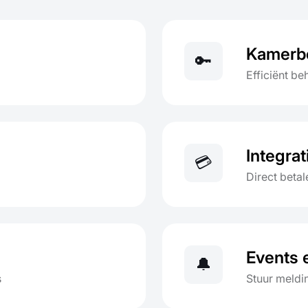
Kamerb
🔑
Efficiënt b
Integra
💳
Direct beta
Events 
🔔
s
Stuur meldi